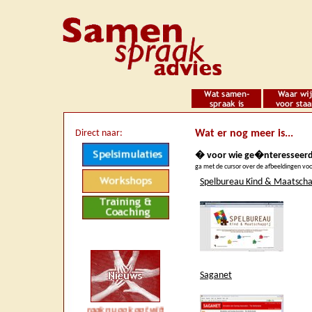
Direct naar:
Wat er nog meer is...
� voor wie ge�nteresseerd 
ga met de cursor over de afbeeldingen vo
Spelbureau Kind & Maatscha
Saganet
*** *** Samenspraak nu ook op twitter (Samenspraak) *** Verschillende pub