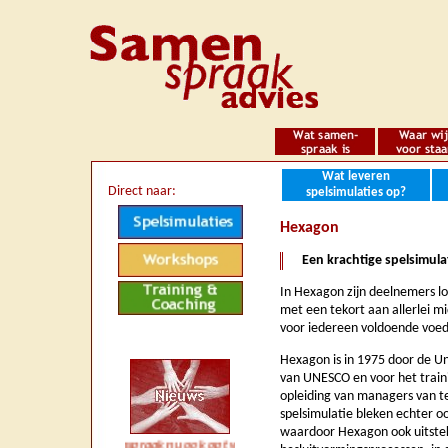
Wat leveren
Direct naar:
spelsimulaties op?
Hexagon
Een krachtige spelsimul
In Hexagon zijn deelnemers lo
met een tekort aan allerlei m
voor iedereen voldoende voeds
Hexagon is in 1975 door de Un
van UNESCO en voor het trai
opleiding van managers van t
spelsimulatie bleken echter o
waardoor Hexagon ook uitsteke
*** *** Samenspraak nu ook op twitter (Samenspraak) *** Verschillende p