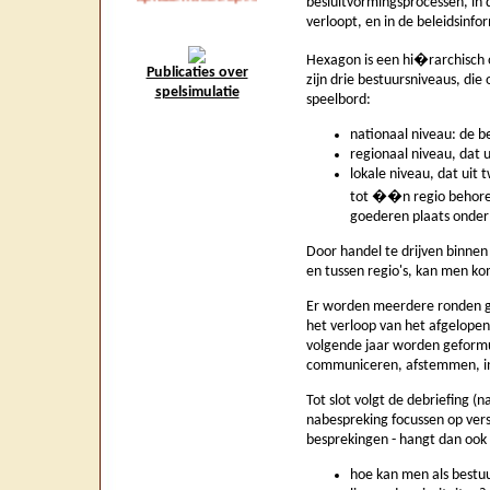
besluitvormingsprocessen, in
verloopt, en in de beleidsinfo
Hexagon is een hi�rarchisch 
Publicaties over
zijn drie bestuursniveaus, die
spelsimulatie
speelbord:
nationaal niveau: de b
regionaal niveau, dat u
lokale niveau, dat uit
tot ��n regio behoren
goederen plaats onder
Door handel te drijven binnen 
en tussen regio's, kan men k
Er worden meerdere ronden ge
het verloop van het afgelope
volgende jaar worden geformul
communiceren, afstemmen, inz
Tot slot volgt de debriefing 
nabespreking focussen op versc
besprekingen - hangt dan ook 
hoe kan men als bestuu