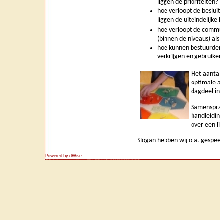
liggen de prioriteiten?
hoe verloopt de beslui
liggen de uiteindelijke 
hoe verloopt de commu
(binnen de niveaus) als
hoe kunnen bestuurders
verkrijgen en gebruike
Het aantal
optimale a
dagdeel in
Samenspraa
handleidin
over een l
Slogan hebben wij o.a. gespe
Powered by
dWise