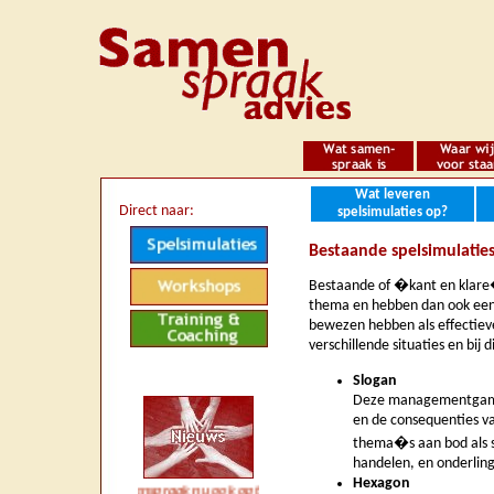
Wat leveren
Direct naar:
spelsimulaties op?
Bestaande spelsimulatie
Bestaande of �kant en klare
thema en hebben dan ook een v
bewezen hebben als effectiev
verschillende situaties en bij 
Slogan
Deze managementgame m
en de consequenties v
thema�s aan bod als s
handelen, en onderlin
Hexagon
*** *** Samenspraak nu ook op twitter (Samenspraak) *** Verschillende