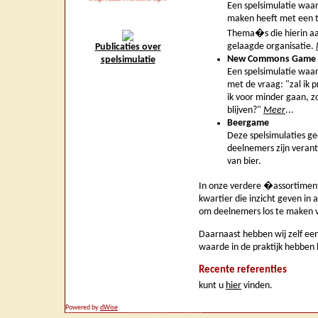
Een spelsimulatie waar
maken heeft met een t
Thema�s die hierin aa
gelaagde organisatie.
Publicaties over
New Commons Game
spelsimulatie
Een spelsimulatie waari
met de vraag: "zal ik 
ik voor minder gaan, zo
blijven?"
Meer
...
Beergame
Deze spelsimulaties ge
deelnemers zijn verant
van bier.
In onze verdere �assortiment
kwartier die inzicht geven i
om deelnemers los te maken vo
Daarnaast hebben wij zelf een
waarde in de praktijk hebben 
Recente referenties
kunt u
hier
vinden.
Powered by
dWise