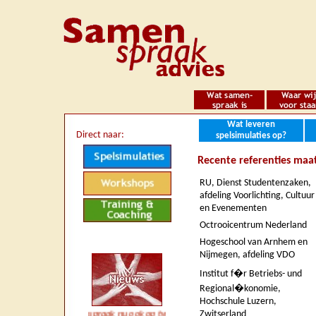
Wat leveren
Direct naar:
spelsimulaties op?
Recente referenties maa
RU, Dienst Studentenzaken,
afdeling Voorlichting, Cultuur
en Evenementen
Octrooicentrum Nederland
Hogeschool van Arnhem en
Nijmegen, afdeling VDO
Institut f�r Betriebs- und
Regional�konomie,
Hochschule Luzern,
Zwitserland
*** *** Samenspraak nu ook op twitter (Samenspraak) *** Verschillende p